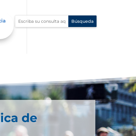
cia
ica de