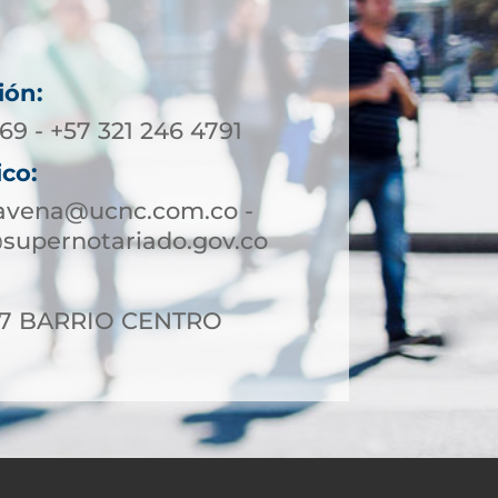
ión:
69 - +57 321 246 4791
ico:
ravena@ucnc.com.co -
supernotariado.gov.co
-17 BARRIO CENTRO