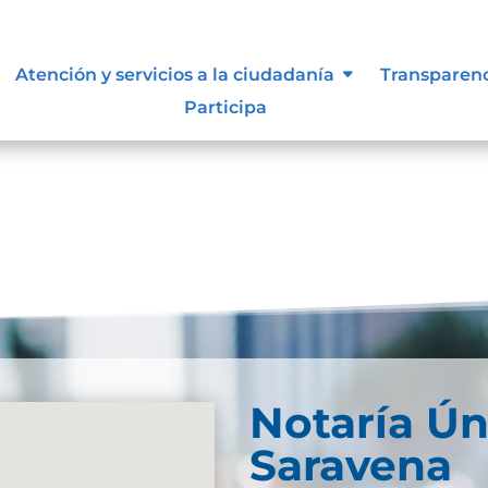
ue les aplique de interés.
Atención y servicios a la ciudadanía
Transparen
Participa
Notaría Ún
Saravena