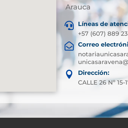
Arauca
Líneas de atenc

+57 (607) 889 23
Correo electrón

notariaunicasa
unicasaravena@
Dirección:

CALLE 26 Nº 15