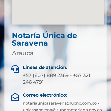
Notaría Única de
Saravena
Arauca
Líneas de atención:

+57 (607) 889 2369 - +57 321
246 4791
Correo electrónico:

notariaunicasaravena@ucnc.com.co -
unicasaravena@supernotariado.gov.co