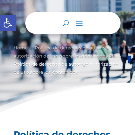
Abrir barra de herramientas
Home
Política de derechos de autor y/
o
9
autorización de uso sobre los contenidos
9
Política de derechos de autor y/o autorización
de uso sobre los contenidos
Política de derechos