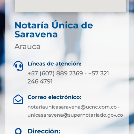
Notaría Única de
Saravena
Arauca
Líneas de atención:

+57 (607) 889 2369 - +57 321
246 4791
Correo electrónico:

notariaunicasaravena@ucnc.com.co -
unicasaravena@supernotariado.gov.co
Dirección:
