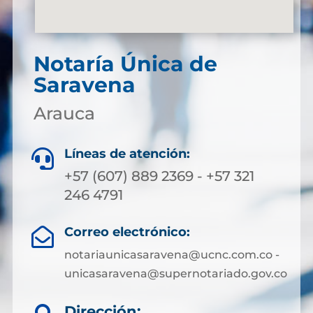
Notaría Única de
Saravena
Arauca
Líneas de atención:

+57 (607) 889 2369 - +57 321
246 4791
Correo electrónico:

notariaunicasaravena@ucnc.com.co -
unicasaravena@supernotariado.gov.co
Dirección: