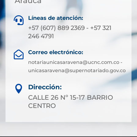
Arauca
Líneas de atención:

+57 (607) 889 2369 - +57 321
246 4791
Correo electrónico:

notariaunicasaravena@ucnc.com.co -
unicasaravena@supernotariado.gov.co
Dirección:

CALLE 26 Nº 15-17 BARRIO
CENTRO