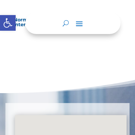
Abrir barra de herramientas
Normatividad especial que les aplique de
interés.