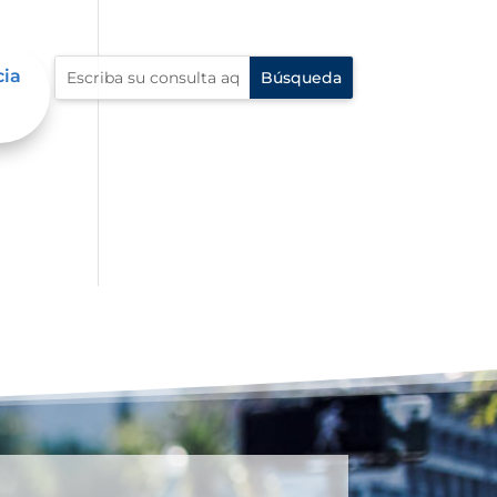
cia
an