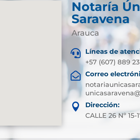
Notaría Ún
Saravena
Arauca
Líneas de atenc

+57 (607) 889 23
Correo electrón

notariaunicasa
unicasaravena@
Dirección:

CALLE 26 Nº 15