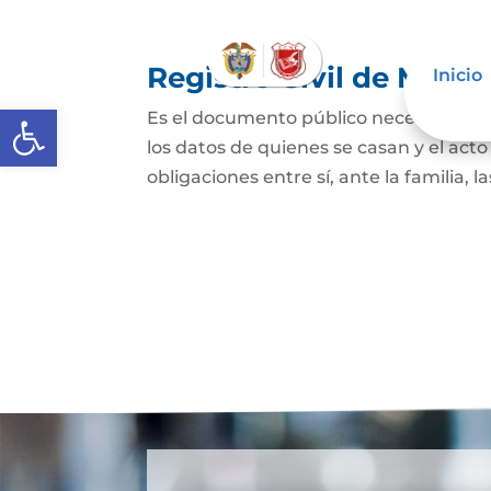
Registro Civil de Matr
Inicio
Abrir barra de herramientas
Es el documento público necesario par
los datos de quienes se casan y el act
obligaciones entre sí, ante la familia, l