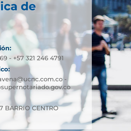
ica de
ión:
69 - +57 321 246 4791
ico:
ravena@ucnc.com.co -
supernotariado.gov.co
-17 BARRIO CENTRO