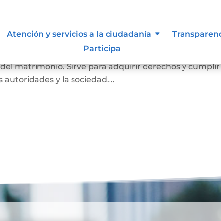
imonio
Atención y servicios a la ciudadanía
Transparen
Participa
a probar que una persona está casada. En él se registr
o del matrimonio. Sirve para adquirir derechos y cumplir
as autoridades y la sociedad....