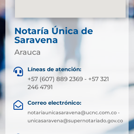
Notaría Única de
Saravena
Arauca
Líneas de atención:

+57 (607) 889 2369 - +57 321
246 4791
Correo electrónico:

notariaunicasaravena@ucnc.com.co -
unicasaravena@supernotariado.gov.co