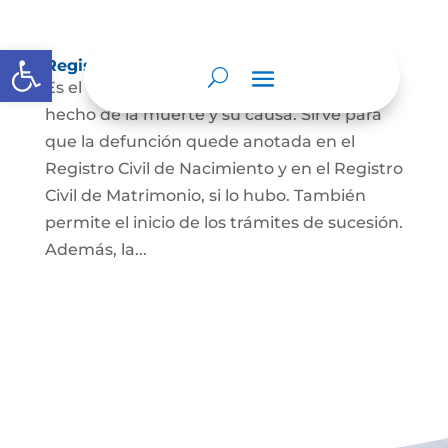
Abrir barra de herramientas
Registro Civil de Defunción
Es el documento público que prueba el
hecho de la muerte y su causa. Sirve para
que la defunción quede anotada en el
Registro Civil de Nacimiento y en el Registro
Civil de Matrimonio, si lo hubo. También
permite el inicio de los trámites de sucesión.
Además, la...