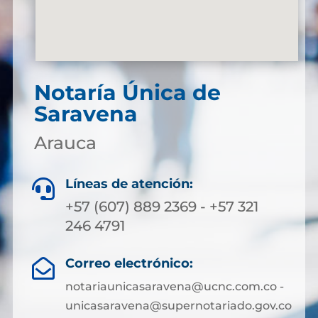
Notaría Única de
Saravena
Arauca
Líneas de atención:

+57 (607) 889 2369 - +57 321
246 4791
Correo electrónico:

notariaunicasaravena@ucnc.com.co -
unicasaravena@supernotariado.gov.co