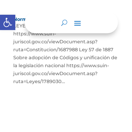
Abrir barra de herramientas
Normatividad
LEYES: Constitución Política de Colombia.
https://www.suin-
juriscol.gov.co/viewDocument.asp?
ruta=Constitucion/1687988 Ley 57 de 1887
Sobre adopción de Códigos y unificación de
la legislación nacional https://www.suin-
juriscol.gov.co/viewDocument.asp?
ruta=Leyes/1789030...