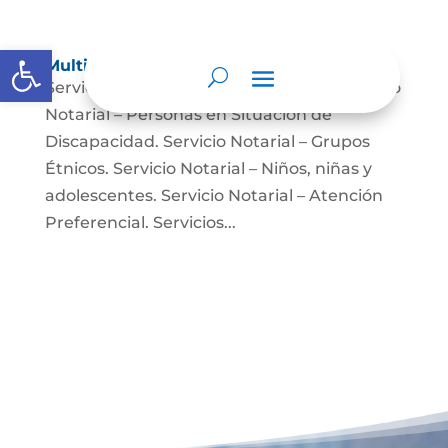
Abrir barra de herramientas
Multimedia
Servicio Notarial – Fuerzas Militares. Servicio
Notarial – Personas en Situación de
Discapacidad. Servicio Notarial – Grupos
Étnicos. Servicio Notarial – Niños, niñas y
adolescentes. Servicio Notarial – Atención
Preferencial. Servicios...