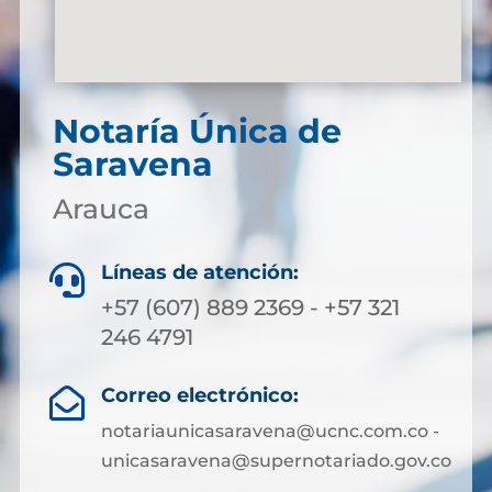
Notaría Única de
Saravena
Arauca
Líneas de atención:

+57 (607) 889 2369 - +57 321
246 4791
Correo electrónico:

notariaunicasaravena@ucnc.com.co -
unicasaravena@supernotariado.gov.co