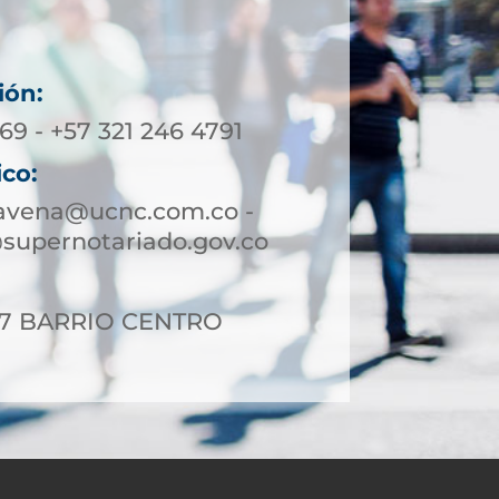
ión:
69 - +57 321 246 4791
ico:
ravena@ucnc.com.co -
supernotariado.gov.co
-17 BARRIO CENTRO