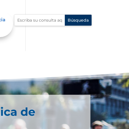
cia
ica de