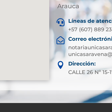
Arauca
Líneas de atenc

+57 (607) 889 23
Correo electrón

notariaunicasa
unicasaravena@
Dirección:

CALLE 26 Nº 15