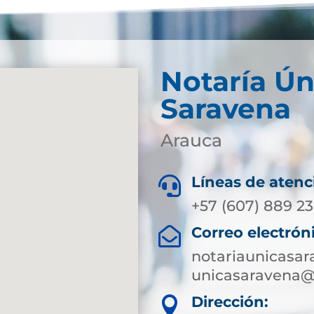
Notaría Ún
Saravena
Arauca
Líneas de atenc

+57 (607) 889 23
Correo electrón

notariaunicasa
unicasaravena@
Dirección:
