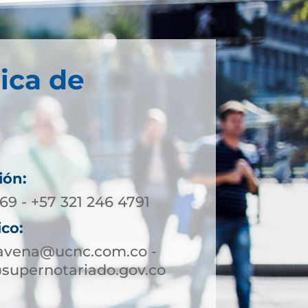
ica de
ión:
69 - +57 321 246 4791
ico:
ravena@ucnc.com.co -
supernotariado.gov.co