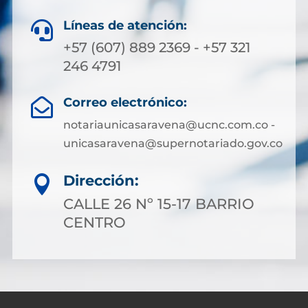
Líneas de atención:

+57 (607) 889 2369 - +57 321
246 4791
Correo electrónico:

notariaunicasaravena@ucnc.com.co -
unicasaravena@supernotariado.gov.co
Dirección:

CALLE 26 Nº 15-17 BARRIO
CENTRO