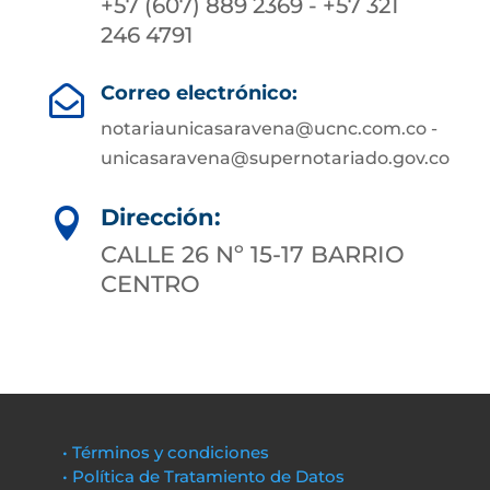
+57 (607) 889 2369 - +57 321
246 4791
Correo electrónico:

notariaunicasaravena@ucnc.com.co -
unicasaravena@supernotariado.gov.co
Dirección:

CALLE 26 Nº 15-17 BARRIO
CENTRO
• Términos y condiciones
• Política de Tratamiento de Datos