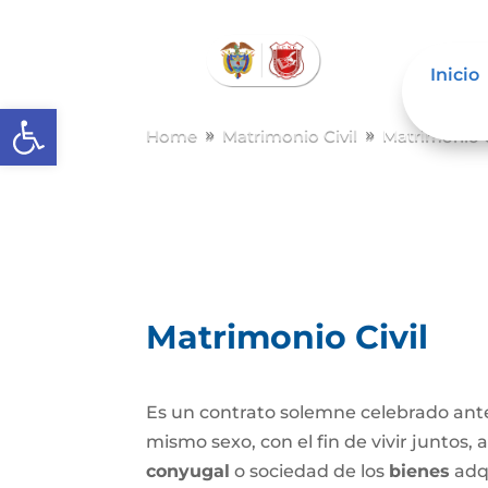
Inicio
Abrir barra de herramientas
Home
Matrimonio Civil
Matrimonio C
9
9
Matrimonio Civil
Es un contrato solemne celebrado ante
mismo sexo, con el fin de vivir juntos,
conyugal
o sociedad de los
bienes
adqu