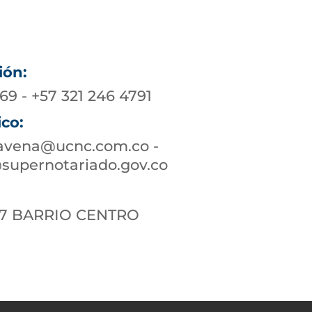
ión:
69 - +57 321 246 4791
ico:
ravena@ucnc.com.co -
supernotariado.gov.co
-17 BARRIO CENTRO