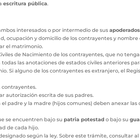
la
escritura pública
.
r ambos interesados o por intermedio de sus
apoderado
ad, ocupación y domicilio de los contrayentes y nombre
ar el matrimonio.
Civiles de Nacimiento de los contrayentes, que no ten
 todas las anotaciones de estados civiles anteriores pa
 Si alguno de los contrayentes es extranjero, el Regis
 contrayentes.
 autorización escrita de sus padres.
n el padre y la madre (hijos comunes) deben anexar las c
que se encuentren bajo su
patria potestad
o bajo su
gua
dad de cada hijo.
designado según la ley. Sobre este trámite, consultar al 