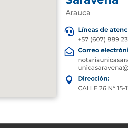
Arauca
Líneas de atenc

+57 (607) 889 23
Correo electrón

notariaunicasa
unicasaravena@
Dirección:

CALLE 26 Nº 15