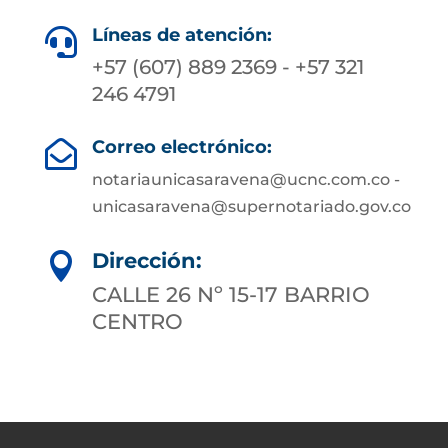
Líneas de atención:

+57 (607) 889 2369 - +57 321
246 4791
Correo electrónico:

notariaunicasaravena@ucnc.com.co -
unicasaravena@supernotariado.gov.co
Dirección:

CALLE 26 Nº 15-17 BARRIO
CENTRO