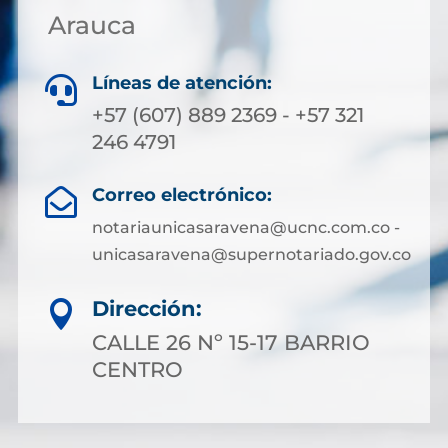
Arauca
Líneas de atención:

+57 (607) 889 2369 - +57 321
246 4791
Correo electrónico:

notariaunicasaravena@ucnc.com.co -
unicasaravena@supernotariado.gov.co
Dirección:

CALLE 26 Nº 15-17 BARRIO
CENTRO