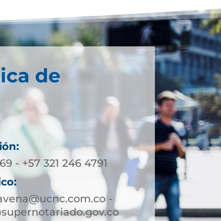
ica de
ión:
69 - +57 321 246 4791
ico:
ravena@ucnc.com.co -
supernotariado.gov.co