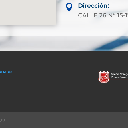
Dirección:

CALLE 26 Nº 15
onales
22