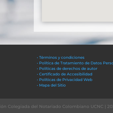
• Términos y condiciones
• Política de Tratamiento de Datos Pers
• Políticas de derechos de autor
• Certificado de Accesibilidad
• Políticas de Privacidad Web
• Mapa del Sitio
ón Colegiada del Notariado Colombiano UCNC | 20