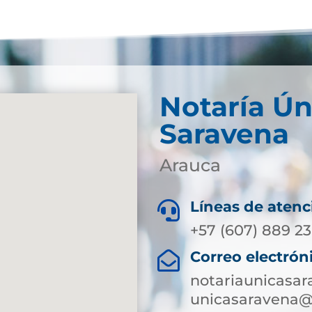
Notaría Ún
Saravena
Arauca
Líneas de atenc

+57 (607) 889 23
Correo electrón

notariaunicasa
unicasaravena@