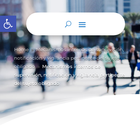
Abrir barra de herramientas
Home
Mecanismos internos de supervisión,
9
notificación y vigilancia pertinente del sujeto
obligado
Mecanismos internos de
9
supervisión, notificación y vigilancia pertinente
del sujeto obligado