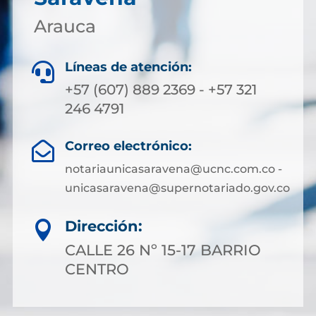
Arauca
Líneas de atención:

+57 (607) 889 2369 - +57 321
246 4791
Correo electrónico:

notariaunicasaravena@ucnc.com.co -
unicasaravena@supernotariado.gov.co
Dirección:

CALLE 26 Nº 15-17 BARRIO
CENTRO